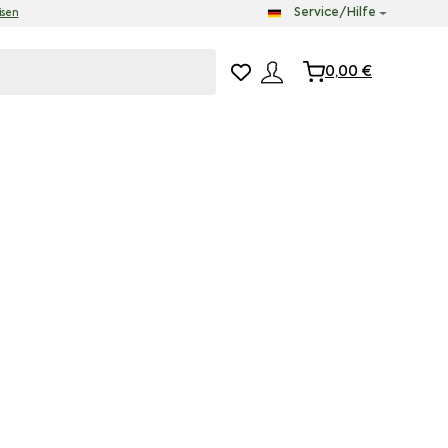
Service/Hilfe
isen
0,00
€