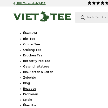
DHL Versand ab 3,49€
Products search
Übersicht
Bio-Tee
Grüner Tee
Oolong Tee
Drachen Tee
Butterfly Pea Tee
Gesundheitstees
Bio-Kerzen & Seifen
Zubehör
Blog
Rezepte
Probieren
Spiele
Über Uns