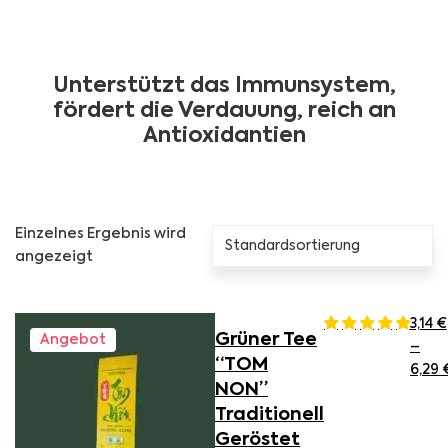
Unterstützt das Immunsystem,
fördert die Verdauung, reich an
Antioxidantien
Einzelnes Ergebnis wird
angezeigt
Dieses Produkt weist mehrere Varianten auf. Die Optionen
3,14
€
Grüner Tee
Angebot
–
“TOM
6,29
NON”
Traditionell
Geröstet