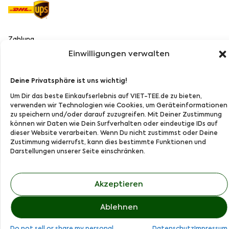
Zahlung
Einwilligungen verwalten
Deine Privatsphäre ist uns wichtig!
Folge Uns bei:
Um Dir das beste Einkaufserlebnis auf VIET-TEE.de zu bieten,
verwenden wir Technologien wie Cookies, um Geräteinformationen
zu speichern und/oder darauf zuzugreifen. Mit Deiner Zustimmung
können wir Daten wie Dein Surfverhalten oder eindeutige IDs auf
dieser Website verarbeiten. Wenn Du nicht zustimmst oder Deine
© 2024,
VIET-TEE.de
Zustimmung widerrufst, kann dies bestimmte Funktionen und
Darstellungen unserer Seite einschränken.
Die Umsatzsteuer wird nicht erhoben, da Kleinunternehmer gemäß
Akzeptieren
§19 (1) UStG.
Ablehnen