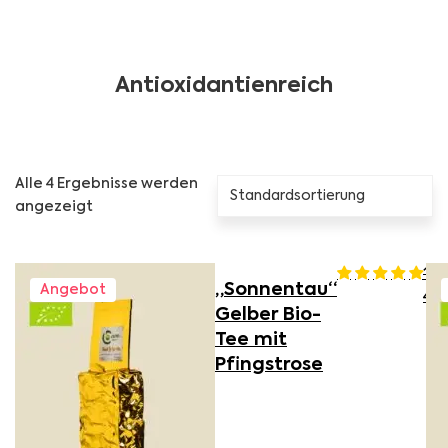
Antioxidantienreich
Alle 4 Ergebnisse werden
angezeigt
15,
„Sonnentau“
Angebot
Urs
4,7
Gelber Bio-
Tee mit
Pfingstrose