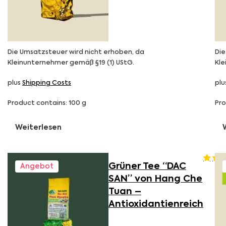
Die Umsatzsteuer wird nicht erhoben, da
Die
Kleinunternehmer gemäß §19 (1) UStG.
Kle
plus
Shipping Costs
plu
Product contains: 100
g
Pro
Weiterlesen
Grüner Tee “DAC
Angebot
SAN” von Hang Che
Tuan –
Antioxidantienreich