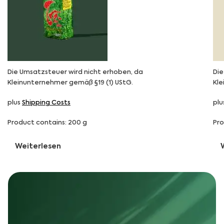
Die Umsatzsteuer wird nicht erhoben, da
Die
Kleinunternehmer gemäß §19 (1) UStG.
Kle
plus
Shipping Costs
plu
Product contains: 200
g
Pro
Weiterlesen