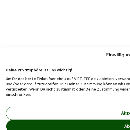
Einwilligu
Deine Privatsphäre ist uns wichtig!
Um Dir das beste Einkaufserlebnis auf VIET-TEE.de zu bieten, verw
und/oder darauf zuzugreifen. Mit Deiner Zustimmung können wir Dat
verarbeiten. Wenn Du nicht zustimmst oder Deine Zustimmung widerr
einschränken.
Akz
Ab