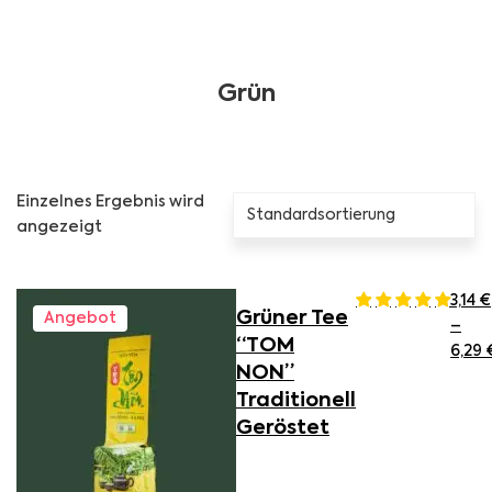
Grün
Einzelnes Ergebnis wird
angezeigt
Dieses Produkt weist mehrere Varianten auf. Die Optionen
3,14
€
Grüner Tee
Angebot
–
“TOM
6,29
NON”
Traditionell
Geröstet