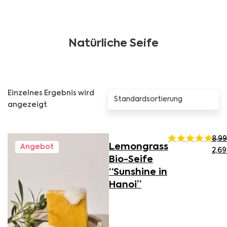
Natürliche Seife
Einzelnes Ergebnis wird
angezeigt
8,9
Lemongrass
Angebot
Ursp
2,6
Bio-Seife
“Sunshine in
Hanoi”