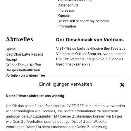
Datenschutz
Impressum
Kontakt
Do not sell or share my personal
information
Aktuelles
Der Geschmack von Vietnam.
VIET-TEE.de bietet exklusive Bio-Tees aus
Spiele
Vietnam im Online-Shop an. Nutze unseren
Iced Chai Latte Rezept
Bio-Tee-Versand und genieße ein ideales
Rezept
Geschmackserlebnis!
Grüner Tee vs. Kaffee
Die gesundheitlichen
Vorteile von grünem Tee
Versand
Einwilligungen verwalten
Deine Privatsphäre ist uns wichtig!
Um Dir das beste Einkaufserlebnis auf VIET-TEE.de zu bieten, verwenden
Zahlung
wir Technologien wie Cookies, um Geräteinformationen zu speichern
und/oder darauf zuzugreifen. Mit Deiner Zustimmung können wir Daten
wie Dein Surfverhalten oder eindeutige IDs auf dieser Website
verarbeiten. Wenn Du nicht zustimmst oder Deine Zustimmung
Folge Uns bei: