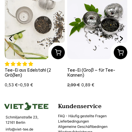
Tee-Ei aus Edelstahl (2
Tee-Ei (Groß – für Tee-
T
Größen)
Kannen)
–
0,53
€
0,59
€
2,99
€
0,89
€
 2,99 €
Ursprünglicher Preis war: 2,
Aktueller Preis ist: 0,89 €.
Kundenservice
FAQ - Häufig gestellte Fragen
Schmiljanstraße 23,
Lieferbedingungen
12161 Berlin
Allgemeine Geschäftbedingen
info@viet-tee.de
Wiederrufsbelehrung