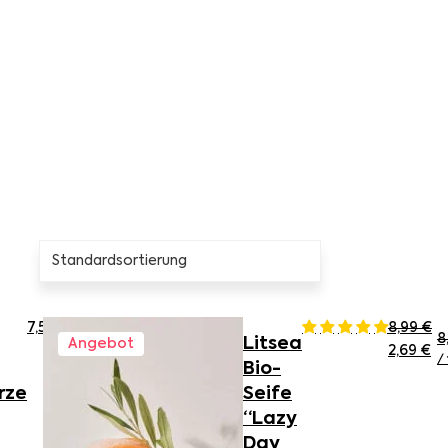
7,50
€
8,99
€
8
Litsea
Angebot
Ursprüng
Ak
2,69
€
/
Bio-
rze
Seife
“Lazy
Day