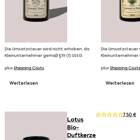
Die Umsatzsteuer wird nicht erhoben, da
Die Umsatzsteuer 
Kleinunternehmer gemäß §19 (1) UStG.
Kleinunternehmer 
plus
Shipping Costs
plus
Shipping Cost
Weiterlesen
Weiterlesen
7,50
€
Lotus
Bio-
Duftkerze