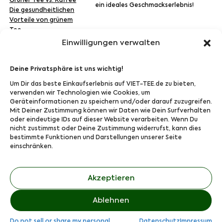
Grüner Tee vs. Kaffee
ein ideales Geschmackserlebnis!
Die gesundheitlichen
Vorteile von grünem
Tee
Versand
Einwilligungen verwalten
Deine Privatsphäre ist uns wichtig!
Um Dir das beste Einkaufserlebnis auf VIET-TEE.de zu bieten,
Zahlung
verwenden wir Technologien wie Cookies, um
Geräteinformationen zu speichern und/oder darauf zuzugreifen.
Mit Deiner Zustimmung können wir Daten wie Dein Surfverhalten
oder eindeutige IDs auf dieser Website verarbeiten. Wenn Du
nicht zustimmst oder Deine Zustimmung widerrufst, kann dies
Folge Uns bei:
bestimmte Funktionen und Darstellungen unserer Seite
einschränken.
Akzeptieren
© 2024,
VIET-TEE.de
Ablehnen
Die Umsatzsteuer wird nicht erhoben, da Kleinunternehmer gemäß
Do not sell or share my personal
Datenschutz
Impressum