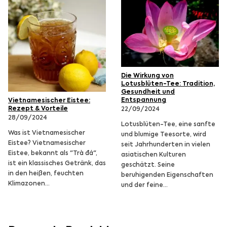
Die Wirkung von
Lotusblüten-Tee: Tradition,
Gesundheit und
Entspannung
Vietnamesischer Eistee:
Rezept & Vorteile
22/09/2024
28/09/2024
Lotusblüten-Tee, eine sanfte
Was ist Vietnamesischer
und blumige Teesorte, wird
Eistee? Vietnamesischer
seit Jahrhunderten in vielen
Eistee, bekannt als "Trà đá",
asiatischen Kulturen
ist ein klassisches Getränk, das
geschätzt. Seine
in den heißen, feuchten
beruhigenden Eigenschaften
Klimazonen…
und der feine…