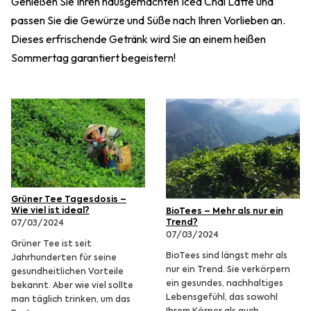
Genießen Sie Ihren hausgemachten Iced Chai Latte und
passen Sie die Gewürze und Süße nach Ihren Vorlieben an.
Dieses erfrischende Getränk wird Sie an einem heißen
Sommertag garantiert begeistern!
Grüner Tee Tagesdosis –
Wie viel ist ideal?
BioTees – Mehr als nur ein
Trend?
07/03/2024
07/03/2024
Grüner Tee ist seit
BioTees sind längst mehr als
Jahrhunderten für seine
nur ein Trend. Sie verkörpern
gesundheitlichen Vorteile
ein gesundes, nachhaltiges
bekannt. Aber wie viel sollte
Lebensgefühl, das sowohl
man täglich trinken, um das