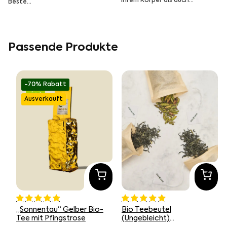
Ihrem Körper als auch…
Beste…
Passende Produkte
-70% Rabatt
Ausverkauft
„Sonnentau“ Gelber Bio-
Bio Teebeutel
Tee mit Pfingstrose
(Ungebleicht)