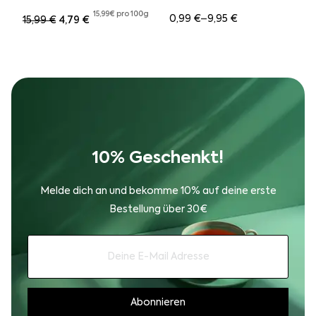
Kompostierbar (10Stk. /
100 Stk.)
15,99€ pro 100g
0,99
€
–
9,95
€
15,99
€
4,79
€
Ursprünglicher Preis war: 15,99 €
Aktueller Preis ist: 4,79 €.
10% Geschenkt!
Melde dich an und bekomme 10% auf deine erste
Bestellung über 30€